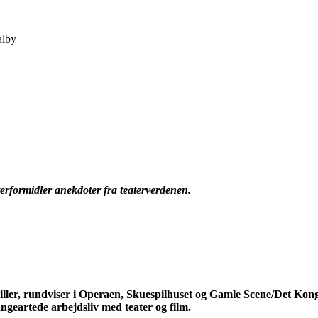
alby
aterformidler anekdoter fra teaterverdenen.
spiller, rundviser i Operaen, Skuespilhuset og Gamle Scene/Det Kon
geartede arbejdsliv med teater og film.