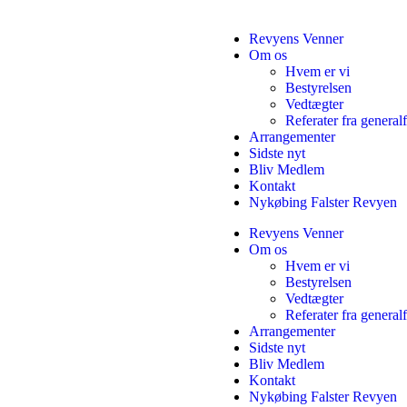
Revyens Venner
Om os
Hvem er vi
Bestyrelsen
Vedtægter
Referater fra general
Arrangementer
Sidste nyt
Bliv Medlem
Kontakt
Nykøbing Falster Revyen
Revyens Venner
Om os
Hvem er vi
Bestyrelsen
Vedtægter
Referater fra general
Arrangementer
Sidste nyt
Bliv Medlem
Kontakt
Nykøbing Falster Revyen