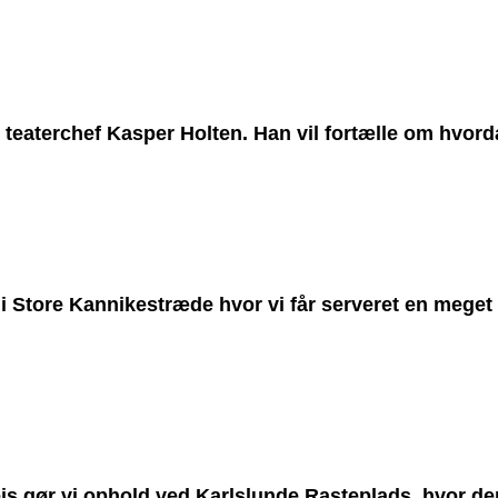
 teaterchef Kasper Holten. Han vil fortælle om hvord
z i Store Kannikestræde hvor vi får serveret en mege
s gør vi ophold ved Karlslunde Rasteplads, hvor der 